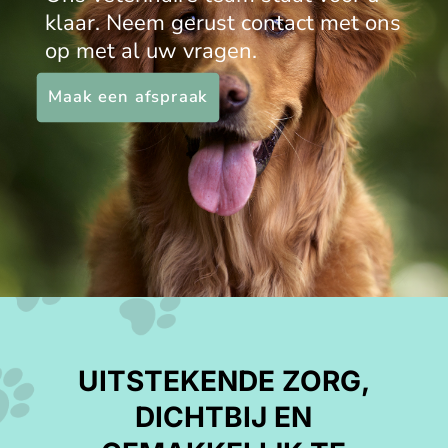
klaar
. Neem gerust contact met ons
op met al uw vragen.
Maak een afspraak
UITSTEKENDE ZORG,
DICHTBIJ EN