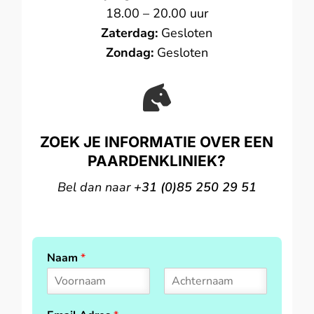
18.00 – 20.00 uur
Zaterdag:
Gesloten
Zondag:
Gesloten

ZOEK JE INFORMATIE OVER EEN
PAARDENKLINIEK?
Bel dan naar
+31 (0)85 250 29 51
Naam
*
F
L
i
a