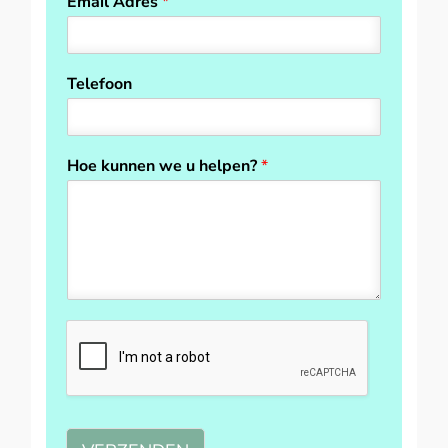
Email Adres
*
r
s
s
t
t
Telefoon
Hoe kunnen we u helpen?
*